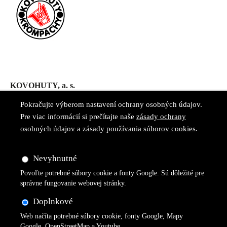
KOVOHUTY, a. s.
ul. 29. augusta 586
Pokračujte výberom nastavení ochrany osobných údajov.
053 42 Krompachy
Pre viac informácií si prečítajte naše
zásady ochrany
osobných údajov
a
zásady používania súborov cookies
.
Nevyhnutné
tel.: +421 (0) 53 4161 104
Povoľte potrebné súbory cookie a fonty Google. Sú dôležité pre
office@kovohuty.sk
správne fungovanie webovej stránky.
Doplnkové
Web načíta potrebné súbory cookie, fonty Google, Mapy
> Montanwerke Brixlegg AG
Google, OpenStreetMap a Youtube.