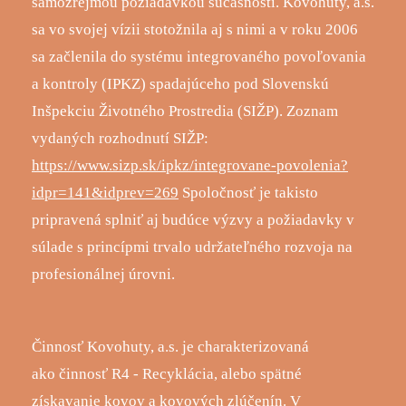
samozrejmou požiadavkou súčasnosti. Kovohuty, a.s.
sa vo svojej vízii stotožnila aj s nimi a v roku 2006
sa začlenila do systému integrovaného povoľovania
a kontroly (IPKZ) spadajúceho pod Slovenskú
Inšpekciu Životného Prostredia (SIŽP). Zoznam
vydaných rozhodnutí SIŽP:
https://www.sizp.sk/ipkz/integrovane-povolenia?
idpr=141&idprev=269
Spoločnosť je takisto
pripravená splniť aj budúce výzvy a požiadavky v
súlade s princípmi trvalo udržateľného rozvoja na
profesionálnej úrovni.
Činnosť Kovohuty, a.s. je charakterizovaná
ako činnosť R4 - Recyklácia, alebo spätné
získavanie kovov a kovových zlúčenín. V