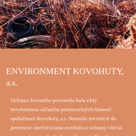
ENVIRONMENT KOVOHUTY,
a.s.
Ochrana životného prostredia bola vždy
nevyhnutnou súčasťou priemyselných činností
spoločnosti Kovohuty, a.s. Neustále investície do
prevencie znečisťovania ovzdušia a ochrany vôd sú