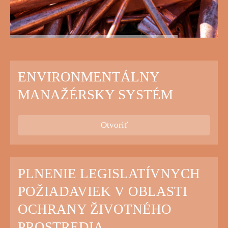
ENVIRONMENTÁLNY
MANAŽÉRSKY SYSTÉM
Otvoriť
PLNENIE LEGISLATÍVNYCH
POŽIADAVIEK V OBLASTI
OCHRANY ŽIVOTNÉHO
PROSTREDIA