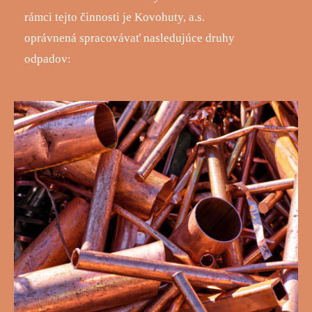
rámci tejto činnosti je Kovohuty, a.s.
oprávnená spracovávať nasledujúce druhy
odpadov: