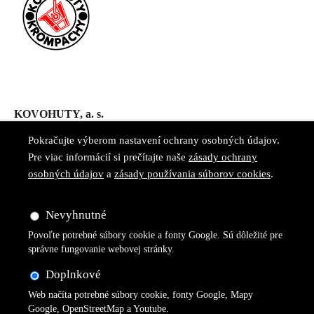
KOVOHUTY, a. s.
ul. 29. augusta 586
Pokračujte výberom nastavení ochrany osobných údajov.
053 42 Krompachy
Pre viac informácií si prečítajte naše
zásady ochrany
osobných údajov
a
zásady používania súborov cookies
.
Nevyhnutné
tel.: +421 (0) 53 4161 104
Povoľte potrebné súbory cookie a fonty Google. Sú dôležité pre
office@kovohuty.sk
správne fungovanie webovej stránky.
Doplnkové
Web načíta potrebné súbory cookie, fonty Google, Mapy
> Montanwerke Brixlegg AG
Google, OpenStreetMap a Youtube.